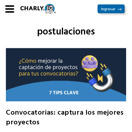
Ir
Ingresar
al
contenido
postulaciones
Convocatorias: captura los mejores
proyectos