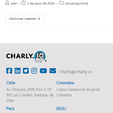
Autor
Publicación
Categoría
user
2 de junio de 2025
Uncategorized
de
de
de
la
la
la
entrada:
entrada:
9
entrada:
Continuar Leyendo
Tips
Para
Una
Postulación
Exitosa
En
Latam
charly@charly.io
Chile
Colombia
Av Vitacura 2939, Piso 3, Of.
Colina Campestre, Bogotá,
301, Las Condes, Santiago de
Colombia
Chile
Perú
EEUU