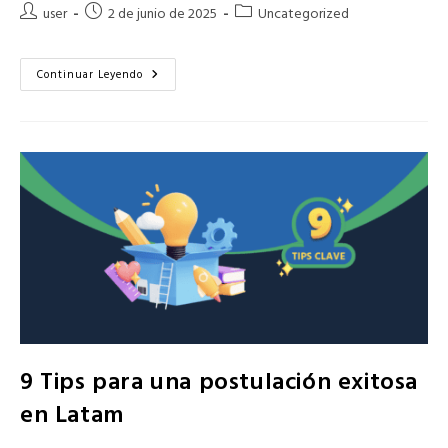
Autor
Publicación
Categoría
user
2 de junio de 2025
Uncategorized
de
de
de
la
la
la
entrada:
entrada:
Convocatorias:
entrada:
Continuar Leyendo
Captura
Los
Mejores
Proyectos
9 Tips para una postulación exitosa
en Latam