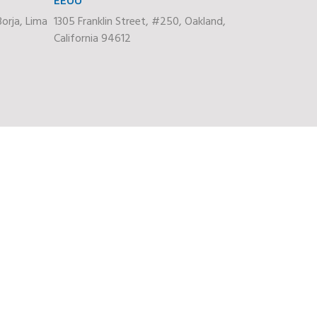
orja, Lima
1305 Franklin Street, #250, Oakland,
California 94612