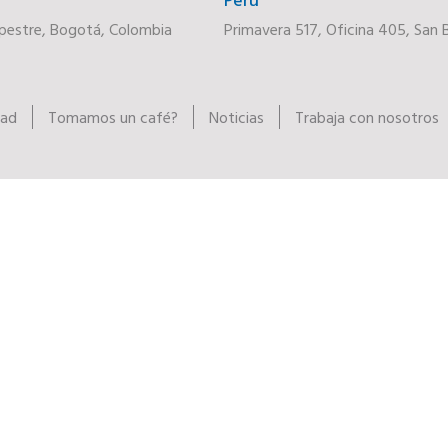
pestre, Bogotá, Colombia
Primavera 517, Oficina 405, San B
dad
Tomamos un café?
Noticias
Trabaja con nosotros