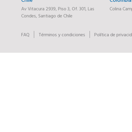
Av Vitacura 2939, Piso 3, Of. 301, Las
Colina Cam
Condes, Santiago de Chile
FAQ
Términos y condiciones
Política de privaci