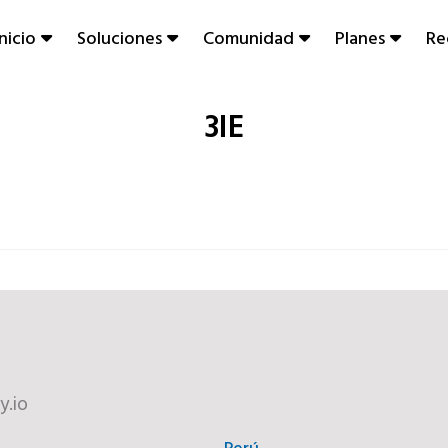
Inicio
Soluciones
Comunidad
Planes
Re
3IE
y.io
Perú