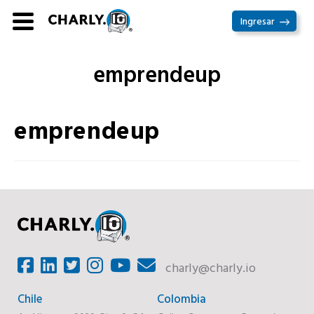
Ir
Ingresar
al
contenido
emprendeup
emprendeup
charly@charly.io
Chile
Colombia