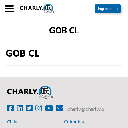
Ir
Ingresar
al
contenido
GOB CL
GOB CL
charly@charly.io
Chile
Colombia