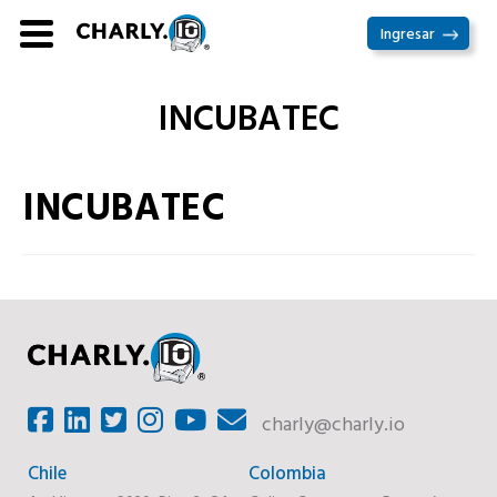
Ir
Ingresar
al
contenido
INCUBATEC
INCUBATEC
charly@charly.io
Chile
Colombia