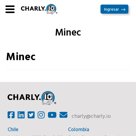
Ir
Ingresar
al
contenido
Minec
Minec
charly@charly.io
Chile
Colombia