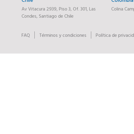
Av Vitacura 2939, Piso 3, Of. 301, Las
Colina Cam
Condes, Santiago de Chile
FAQ
Términos y condiciones
Política de privaci