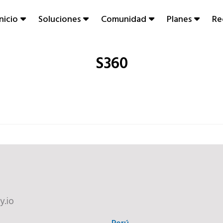
Inicio
Soluciones
Comunidad
Planes
Re
S360
y.io
Perú