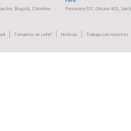
pestre, Bogotá, Colombia
Primavera 517, Oficina 405, San B
dad
Tomamos un café?
Noticias
Trabaja con nosotros