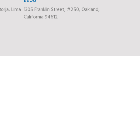
orja, Lima
1305 Franklin Street, #250, Oakland,
California 94612