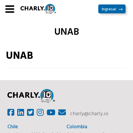
Ir
Ingresar
al
contenido
UNAB
UNAB
charly@charly.io
Chile
Colombia