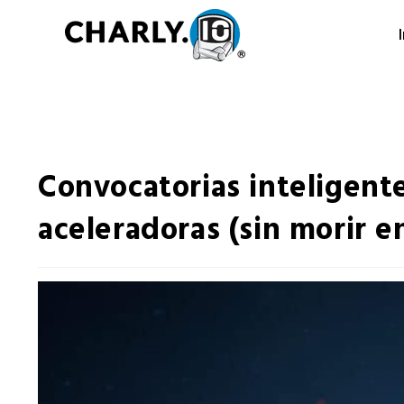
Ir
al
contenido
Convocatorias inteligent
aceleradoras (sin morir e