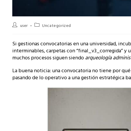
Autor
Categoría
user
Uncategorized
de
de
la
la
entrada:
entrada:
Si gestionas convocatorias en una universidad, incu
interminables, carpetas con “final_v3_corregida” y u
muchos procesos siguen siendo
arqueología adminis
La buena noticia: una convocatoria no tiene por qué 
pasando de lo operativo a una gestión estratégica ba