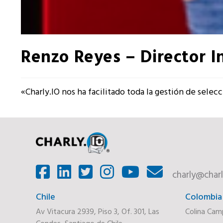
Renzo Reyes – Director I
«Charly.IO nos ha facilitado toda la gestión de sele
charly@charl
Chile
Colombia
Av Vitacura 2939, Piso 3, Of. 301, Las
Colina Cam
Condes, Santiago de Chile