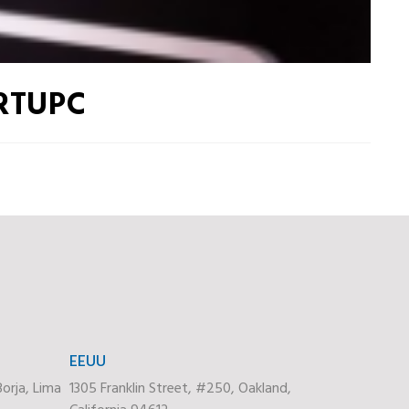
ARTUPC
EEUU
orja, Lima
1305 Franklin Street, #250, Oakland,
California 94612