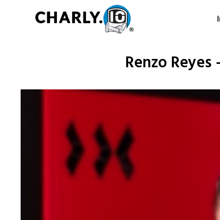
Ir
al
contenido
Renzo Reyes –