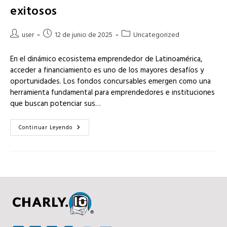
exitosos
Autor
Publicación
Categoría
user
12 de junio de 2025
Uncategorized
de
de
de
la
la
la
En el dinámico ecosistema emprendedor de Latinoamérica,
entrada:
entrada:
entrada:
acceder a financiamiento es uno de los mayores desafíos y
oportunidades. Los fondos concursables emergen como una
herramienta fundamental para emprendedores e instituciones
que buscan potenciar sus…
Fondos
Continuar Leyendo
Concursables
En
Latam:
Gestiona
Programas
De
Innovación
Exitosos