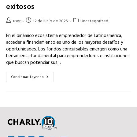
exitosos
Autor
Publicación
Categoría
user
12 de junio de 2025
Uncategorized
de
de
de
la
la
la
En el dinámico ecosistema emprendedor de Latinoamérica,
entrada:
entrada:
entrada:
acceder a financiamiento es uno de los mayores desafíos y
oportunidades. Los fondos concursables emergen como una
herramienta fundamental para emprendedores e instituciones
que buscan potenciar sus…
Fondos
Continuar Leyendo
Concursables
En
Latam:
Gestiona
Programas
De
Innovación
Exitosos